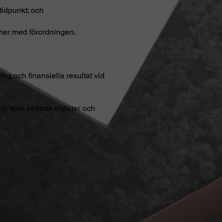
tidpunkt; och
mmer med förordningen.
ing och finansiella resultat vid
ågor som sådana intäkter och