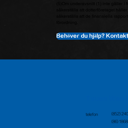
(5)Om underavsnitt (1) inte gäller i fö
säkerställa att dotterföretaget håller
säkerställa att de finansiella rapp
förordning.
Behöver du hjälp? Kontakt
Tsuen Wan 
(852) 24
telefon
(86) 186