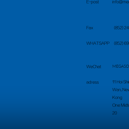
E-post
info@meg
Fax
(852) 2
WHATSAPP
(852) 6
​MEGAS
WeChat
11 Hoi Sh
adress
Wan, New
Kong
One Midt
20