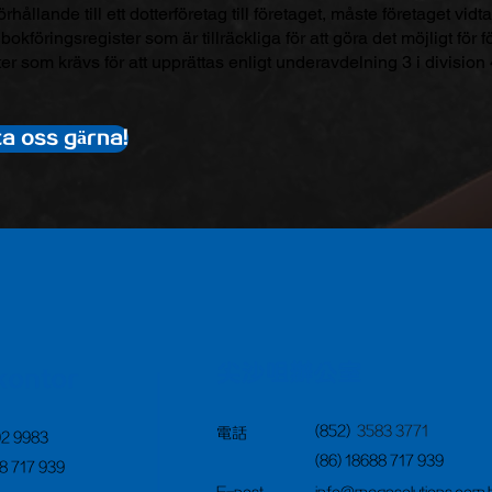
rhållande till ett dotterföretag till företaget, måste företaget vidta
 bokföringsregister som är tillräckliga för att göra det möjligt för
orter som krävs för att upprättas enligt underavdelning 3 i divi
a oss gärna!
尖沙咀辦公室
kontor
(852)
3583 3771
電話
02 9983
(86) 18688 717 939
88 717 939