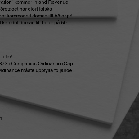
eklaration” kommer Inland Revenue
öretaget har gjort falska
get kommer att dömas till böter på
 kan det dömas till böter på 50
ollar!
tt 373 i Companies Ordinance (Cap.
Ordinance måste uppfylla följande
ch