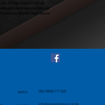
 alla rimliga åtgärder för att
 företagets styrelseledamöter att
sion 4 överensstämmer med denna
Shenzhen-kontoret
(86) 18688 717 939
telefon
info@megasolutions.com.hk