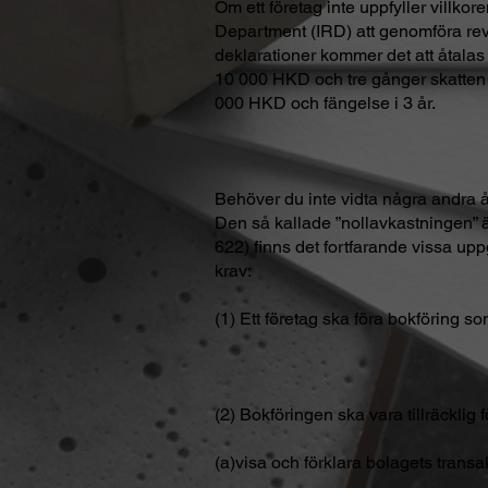
Om ett företag inte uppfyller villko
Department (IRD) att genomföra revis
deklarationer kommer det att åtalas
10 000 HKD och tre gånger skatten v
000 HKD och fängelse i 3 år.
Behöver du inte vidta några andra å
Den så kallade ”nollavkastningen” ä
622) finns det fortfarande vissa up
krav:
(1) Ett företag ska föra bokföring 
(2) Bokföringen ska vara tillräcklig fö
(a)visa och förklara bolagets transa