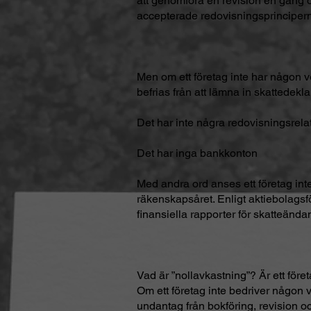
att genomföra en revision en gång o
accepterade redovisningsprinciper
Men om ett företag inte har någon ve
befrias från att lämna in skattedeklar
Det har inte några redovisningsrela
Det har inga bankkonton
Med andra ord anses ett företag inte
räkenskapsåret. Enligt aktiebolagsfö
finansiella rapporter för skatteändam
Vad är ”nollavkastning”? Är ett före
Om ett företag inte bedriver någo
undantag från bokföring, revision och