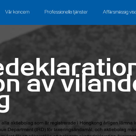
Vår koncern
Professionella tjänster
Affärsmässig vi
edeklaratio
on av viland
g
lla aktiebolag som är registrerade i Hongkong årligen lämna i
enue Department (IRD) för taxeringsändamål, och aktiebolag måste