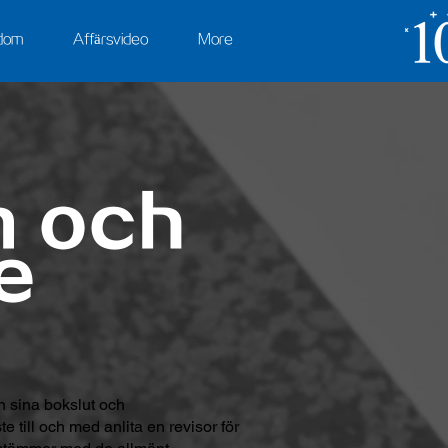
sdom
Affärsvideo
More
n och
e
n sina bokslut och
 till och med anlita en revisor för