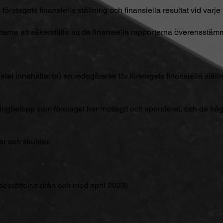
öretagets finansiella ställning och finansiella resultat vid varje 
möterna att säkerställa att de finansiella rapporterna överensstä
let innehålla: (a) en redogörelse för företagets finansiella ställn
enningbelopp som företaget har mottagit och spenderat, och de fr
gar och skulder.
berättelse (från och med april 2023)