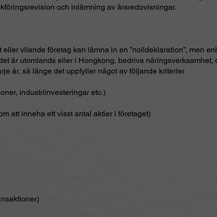
okföringsrevision och inlämning av årsredovisningar.
tivt eller vilande företag kan lämna in en ”nolldeklaration”, men 
det är utomlands eller i Hongkong, bedriva näringsverksamhet, dv
je år, så länge det uppfyller något av följande kriterier
ioner, industriinvesteringar etc.)
om att inneha ett visst antal aktier i företaget)
ansaktioner)