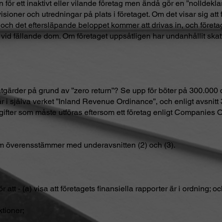
ren för ett inaktivt eller vilande företag men ändå gör en ”nolld
ioner och utredningar på plats i företaget. Om det visar sig att f
 och det eftersläpande beloppet kommer att drivas in, och företa
id fällande dom. Om företaget uppsåtligen har undanhållit skatt
tgärder på grund av ”zero return”? Se upp för böter på 300.000 d
r i själva verket ”Inland Revenue Ordinance”, och enligt avsni
pgifter som måste utföras eftersom ett företag enligt Companies 
som överensstämmer med underavsnitten (2) och (3).
r att - (a) visa att företagets finansiella rapporter är i ordning; o
ktioner;