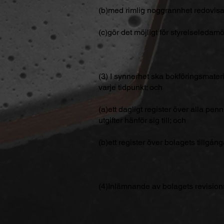
(b)med rimlig noggrannhet redovisa f
(c)gör det möjligt för styrelseleda
(3) I synnerhet ska bokföringsmateria
varje tidpunkt; och
(a)ett dagligt register över alla p
utgifter hänför sig till; och
(b)ett register över bolagets tillgån
(4)Inlämnande av bolagets revisions