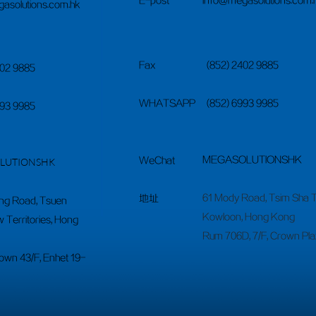
E-post
info@megasolutions.com.
asolutions.com.hk
Fax
(852) 2402 9885
402 9885
WHATSAPP
(852) 6993 9985
993 9985
​MEGASOLUTIONSHK
WeChat
OLUTIONSHK
61 Mody Road, Tsim Sha T
地址
ing Road, Tsuen
Kowloon, Hong Kong
 Territories, Hong
Rum 706D, 7/F, Crown Pl
own 43/F, Enhet 19-