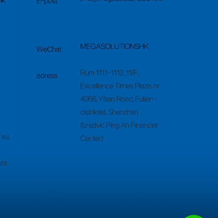
hk
E-post
​MEGASOLUTIONSHK
WeChat
Rum 1111-1112, 11/F,
adress
Excellence Times Plaza, nr
4068, Yitian Road, Futian-
distriktet, Shenzhen
(bredvid Ping An Financial
sui,
Center)
aza