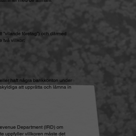
nsstämmer med de allmänt
tt ”vilande företag”) och därmed
 två villkor:
r eller haft några bankkonton under
skyldiga att upprätta och lämna in
 Revenue Department (IRD) om
te uppfyller villkoren måste det