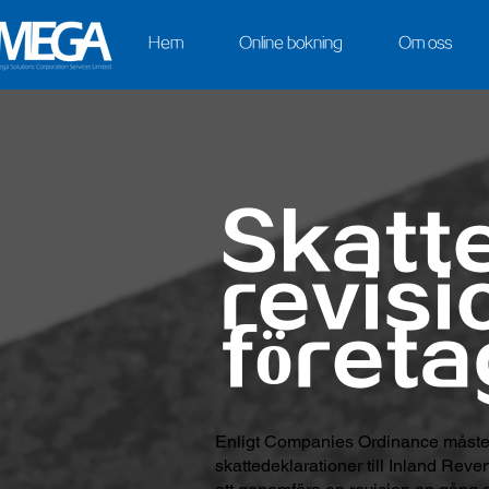
Hem
Online bokning
Om oss
Skatt
revisi
företa
Enligt Companies Ordinance måste a
skattedeklarationer till Inland Rev