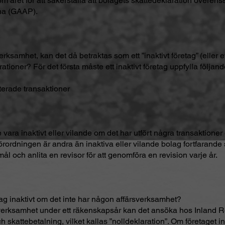
m året för att säkerställa att bolagets skattedeklaration övere
na (GAAP).
rksamhet, kan det då betraktas som ett ”inaktivt företag” (eller e
ationer? För det första måste ett inaktivt företag uppfylla följande
terade transaktioner
 vara inaktivt eller vilande om det har utfört några transaktione
rordningen är andra än inaktiva eller vilande bolag fortfarande 
ål och anlita en revisor för att genomföra en revision varje år.
tag inaktivt om det inte har någon affärsverksamhet?
n verksamhet under ett räkenskapsår kan det ansöka hos Inland
 skattebetalning, vilket kallas ”nolldeklaration”. Om företaget in