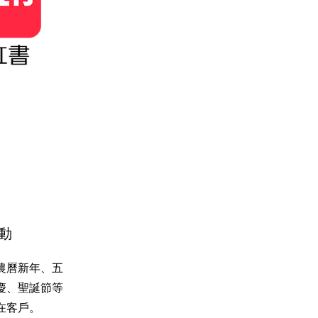
動
農曆新年、五
慶、聖誕節等
在客戶。