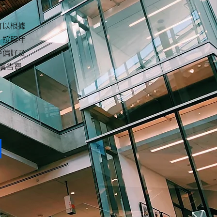
戶
可以根據
，按照年
戶偏好及
廣告費