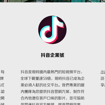
抖音企業號
，每
抖音是現時國內最熱門的短視頻平台，
小
牌
全球下載量達59億，現時抖音已成為企
訊
站式
業必須入駐的社交平台。我們專業的國
享
、認
內團隊為您提供抖音營銷方案，制作符
能開
合內地潛在客戶口味的影片，並可協助
商城
您營運抖音官方帳號，提高營銷效果，