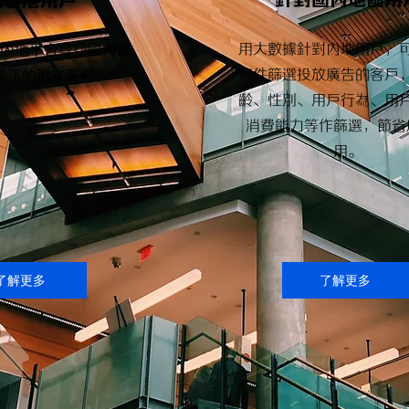
針對國內地區用
對香港用戶
內地平台尋找國內飲
用大數據針對內地用戶，
資訊的潛在客戶。
條件篩選投放廣告的客戶
齡、性別、用戶行為、用
消費能力等作篩選，節省
用。
了解更多
了解更多