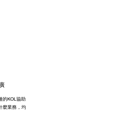
廣
種的KOL協助
什麼業務，均
。