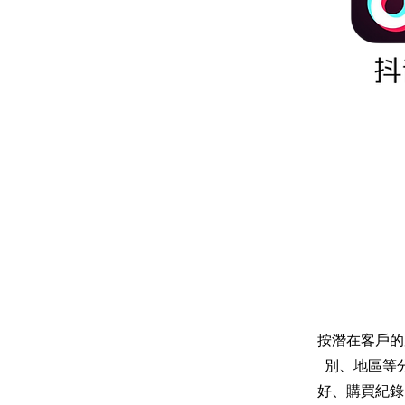
按潛在客戶的
別、地區等
好、購買紀錄