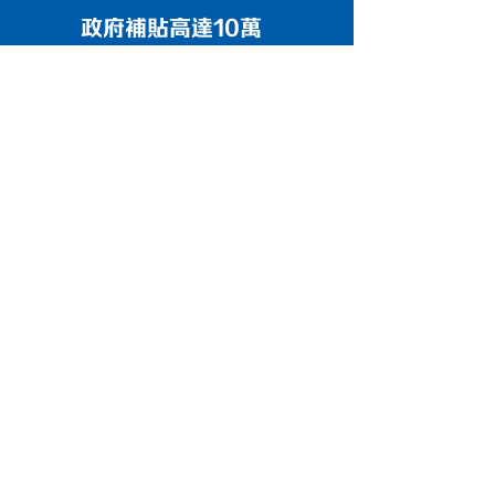
政府補貼高達10萬
Get in Touch
「申請易」
EASY
BUD
每宗Easy BUD申請的資助上限為總體項目成
本的50%，資助額上限為10萬港元。項目可
在提交申請表後最快翌日開展，申請易的獲
批項目須於12個月內完成，每家企業可每隔6
個月提交一項申請。
當中熱門項目包括品牌發展策略與計劃制
訂、國內網上推廣，例如小紅書推廣，網店
開設等。